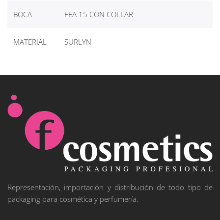
BOCA
FEA 15 CON COLLAR
MATERIAL
SURLYN
Representación, importación y distribución de todo tipo de
packaging para cosmética y perfumería.