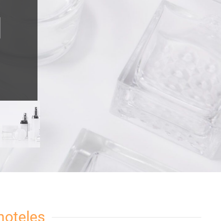
N
hoteles