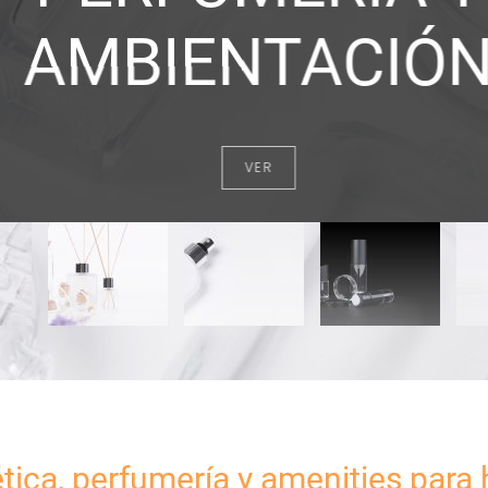
AMBIENTACIÓ
VER
ica, perfumería y amenities para 