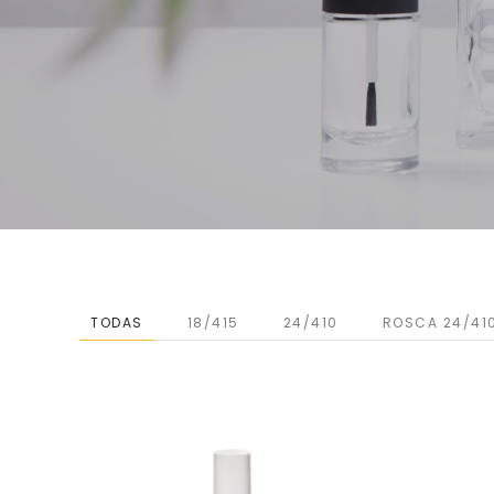
TODAS
18/415
24/410
ROSCA 24/41