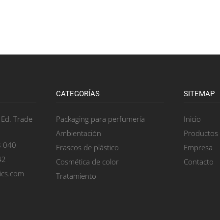
CATEGORÍAS
SITEMAP
, Ed. Trade
Packaging para perfumería
Inicio
Ambientación
Productos
8 040
Frascos de plástico
Empresa
42
Cosmética de color
Contacto
ics.com
Tratamiento