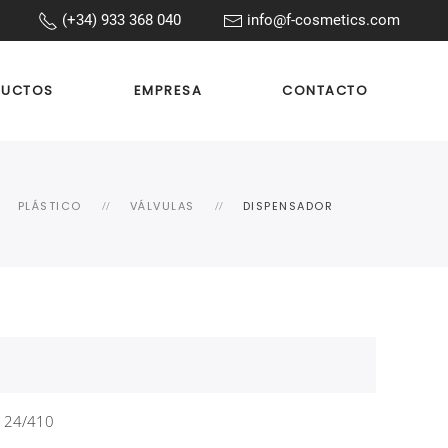
(+34) 933 368 040
info@f-cosmetics.com
DUCTOS
EMPRESA
CONTACTO
PLÁSTICO
VÁLVULAS
DISPENSADOR
 24/410