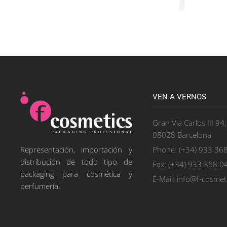
VEN A VERNOS
Gran Via Carlos III 94
08028 Barcelona
Phone: (+34) 933 36
Representación, importación y
distribución de todo tipo de
Fax: (+34) 933 368 0
packaging para cosmética y
E-Mail: info@f-cosmet
perfumería.