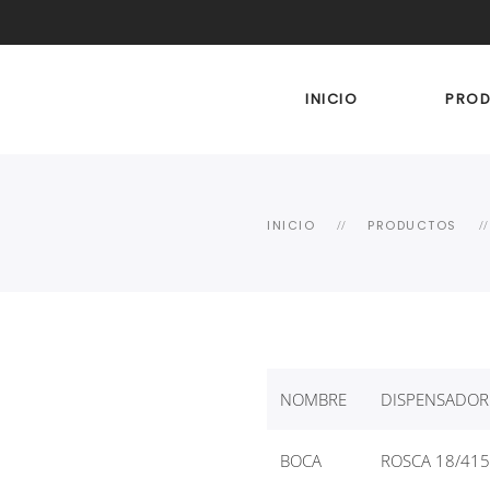
INICIO
PRO
INICIO
PRODUCTOS
NOMBRE
DISPENSADOR
BOCA
ROSCA 18/415